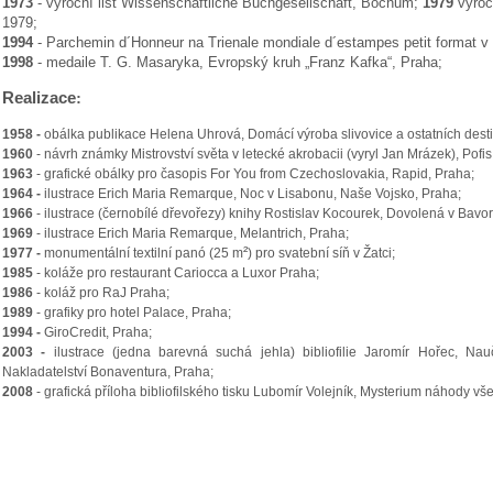
1973
- výroční list Wissenschaftliche Buchgesellschaft, Bochum;
1979
výroč
1979;
1994
- Parchemin d´Honneur na Trienale mondiale d´estampes petit format v
1998
- medaile T. G. Masaryka, Evropský kruh „Franz Kafka“, Praha;
Realizace
:
1958 -
obálka publikace Helena Uhrová, Domácí výroba slivovice a ostatních dest
1960
- návrh známky Mistrovství světa v letecké akrobacii (vyryl Jan Mrázek), Pofi
1963
- grafické obálky pro časopis For You from Czechoslovakia, Rapid, Praha;
1964 -
ilustrace Erich Maria Remarque, Noc v Lisabonu, Naše Vojsko, Praha;
1966
- ilustrace (černobílé dřevořezy) knihy Rostislav Kocourek, Dovolená v Bavor
1969
- ilustrace Erich Maria Remarque, Melantrich, Praha;
²
1977 -
monumentální
textilní panó (25 m
) pro svatební síň v Žatci;
1985
- koláže pro restaurant Cariocca a Luxor Praha;
1986
- koláž pro RaJ Praha;
1989
- grafiky pro hotel Palace, Praha;
1994 -
GiroCredit, Praha;
2003 -
ilustrace (jedna barevná suchá jehla) bibliofilie Jaromír Hořec, Nau
Nakladatelství Bonaventura, Praha;
2008
- grafická příloha bibliofilského tisku Lubomír Volejník, Mysterium náhody vše