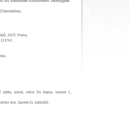
ní list Bielefelder Kunstverein Jahresgabe
 Chamaliéres;
ilátů, SNTL Praha;
s 1137k1;
sku;
č ptáky zpívat, edice Do kapsy, svazek 1.,
dního dne, Spolek čs. bibliofilů;