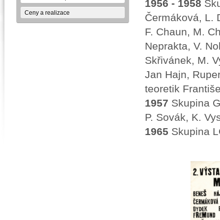
1956 - 1958
Sku
Ceny a realizace
Čermáková, L. D
F. Chaun, M. Chl
Neprakta, V. Nol
Skřivánek, M. Vy
Jan Hajn, Ruper
teoretik Františ
1957
Skupina G7
P. Sovák, K. Vys
1965
Skupina LG